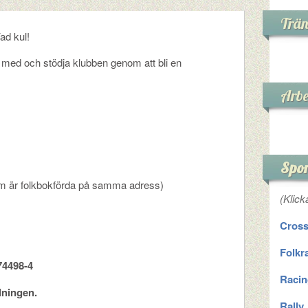
Trä
ad kul!
a med och stödja klubben genom att bli en
Arb
Spor
 som är folkbokförda på samma adress)
(Klick
Cross
Folkr
74498-4
Racin
lningen.
Rally