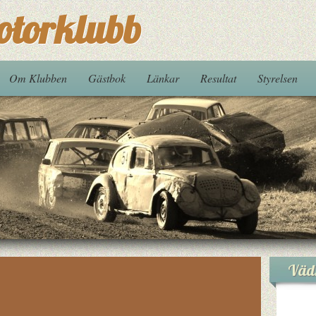
otorklubb
Om Klubben
Gästbok
Länkar
Resultat
Styrelsen
Väd