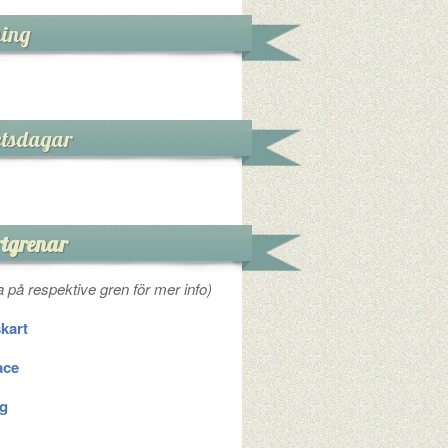
ning
etsdagar
tgrenar
a på respektive gren för mer info)
kart
ace
g