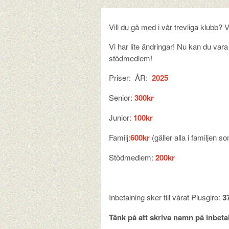
Vill du gå med i vår trevliga klubb? V
Vi har lite ändringar! Nu kan du var
stödmedlem!
Priser: ÅR:
2025
Senior:
300kr
Junior:
100kr
Familj:
6
00kr
(gäller alla i familjen
Stödmedlem:
200kr
Inbetalning sker till vårat Plusgiro:
3
Tänk på att skriva namn på inbeta