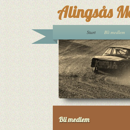
Alingsås M
Start
Bli medlem
Bli medlem