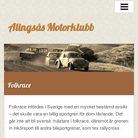
START
BLI MEDLEM
Alingsås Motorklubb
OM KLUBBEN
GÄSTBOK
LÄNKAR
RESULTAT
STYRELSEN
Folkrace
TRÄNING
Folkrace infördes i Sverige med en mycket bestämd avsikt
KONTAKT
– det skulle vara en billig sportgren för dom tävlande. Det
går inte att bli svensk mästare i folkrace, däremot är grenen
in inkörsport till andra bilsportgrenar, som tex rallycross.